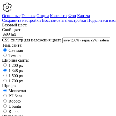
Основные
Главная
Опции
Контакты
Фон
Каптча
Сохранить настройки
Восстановить настройки
Поделиться нас
Базовый цвет:
Свой цвет:
CSS фильтр для наложения цвета
Тема сайта:
Светлая
Темная
Ширина сайта:
1 200 px
1 348 px
1 500 px
1 700 px
Шрифт:
Montserrat
PT Sans
Roboto
Ubuntu
Rubik