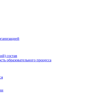
рганизацией
ий) состав
сть образовательного процесса
ся
ии