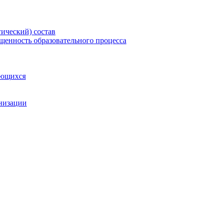
гический) состав
щенность образовательного процесса
ающихся
анизации