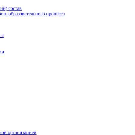
ий) состав
сть образовательного процесса
ся
ии
ной организацией